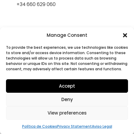
+34 660 629 060
Dirección
Manage Consent
To provide the best experiences, we use technologies like cookies
CALLE DE LA PRINCESA, 29, 3º, MONCLOA –
to store and/or access device information. Consenting to these
ARAVACA, 28008 MADRID
technologies will allow us to process data such as browsing
behavior or unique IDs on this site. Not consenting or withdrawing
consent, may adversely affect certain features and functions.
Social
Accept
LinkedIn
|
Instagram
Deny
Políticas de cookies
|
Política de
View preferences
privacidad
|
Aviso Legal
Política de Cookies
Privacy Statement
Aviso Legal