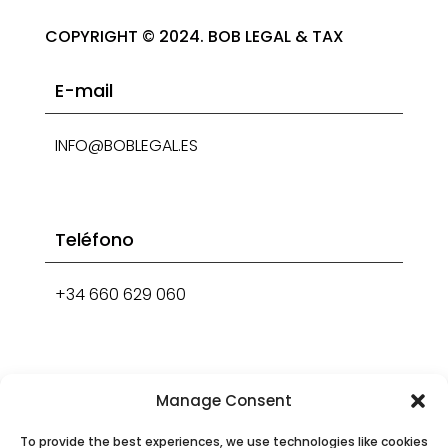
COPYRIGHT © 2024. BOB LEGAL & TAX
E-mail
INFO@BOBLEGAL.ES
Teléfono
+34 660 629 060
Dirección
Manage Consent
CALLE DE LA PRINCESA, 29, 3º, MONCLOA –
To provide the best experiences, we use technologies like cookies